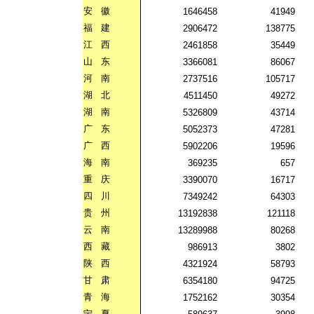
安
徽
1646458
41949
福
建
2906472
138775
江
西
2461858
35449
山
东
3366081
86067
河
南
2737516
105717
湖
北
4511450
49272
湖
南
5326809
43714
广
东
5052373
47281
广
西
5902206
19596
海
南
369235
657
重
庆
3390070
16717
四
川
7349242
64303
贵
州
13192838
121118
云
南
13289988
80268
西
藏
986913
3802
陕
西
4321924
58793
甘
肃
6354180
94725
青
海
1752162
30354
宁
夏