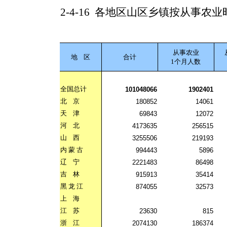
2-4-16
各地区山区乡镇按从事农业
从事农业
地
区
合计
1个月人数
全国总计
101048066
1902401
北
京
180852
14061
天
津
69843
12072
河
北
4173635
256515
山
西
3255506
219193
内
蒙
古
994443
5896
辽
宁
2221483
86498
吉
林
915913
35414
黑
龙
江
874055
32573
上
海
江
苏
23630
815
浙
江
2074130
186374