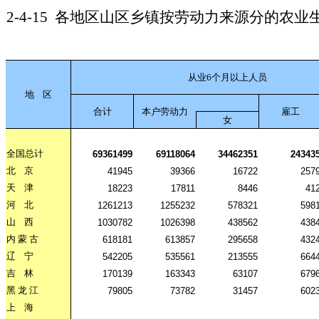
2-4-15
各地区山区乡镇按劳动力来源分的农业
从业6个月以上人员
地
区
合计
本户劳动力
雇工
女
全国总计
69361499
69118064
34462351
24343
北
京
41945
39366
16722
257
天
津
18223
17811
8446
41
河
北
1261213
1255232
578321
598
山
西
1030782
1026398
438562
438
内
蒙
古
618181
613857
295658
432
辽
宁
542205
535561
213555
664
吉
林
170139
163343
63107
679
黑
龙
江
79805
73782
31457
602
上
海