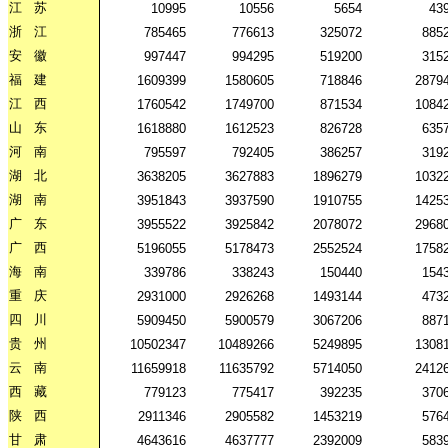
江
苏
10995
10556
5654
43
浙
江
785465
776613
325072
885
安
徽
997447
994295
519200
315
福
建
1609399
1580605
718846
2879
江
西
1760542
1749700
871534
1084
山
东
1618880
1612523
826728
635
河
南
795597
792405
386257
319
湖
北
3638205
3627883
1896279
1032
湖
南
3951843
3937590
1910755
1425
广
东
3955522
3925842
2078072
2968
广
西
5196055
5178473
2552524
1758
海
南
339786
338243
150440
154
重
庆
2931000
2926268
1493144
473
四
川
5909450
5900579
3067206
887
贵
州
10502347
10489266
5249895
1308
云
南
11659918
11635792
5714050
2412
西
藏
779123
775417
392235
370
陕
西
2911346
2905582
1453219
576
甘
肃
4643616
4637777
2392009
583