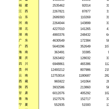
福
建
2535462
92014
3
江
西
2267821
87877
3
山
东
2689393
110269
3
河
南
2264044
143899
3
湖
北
4227010
141265
4
湖
南
4993376
248432
6
广
东
4630549
172384
5
广
西
5640296
352649
10
海
南
363491
33385
重
庆
3263402
128032
3
四
川
6948861
465386
11
贵
州
12493212
807986
21
云
南
12753014
1180687
28
西
藏
965922
141064
2
陕
西
3932586
213860
5
甘
肃
6012076
405292
10
青
海
1527576
152717
3
宁
夏
552935
51593
1