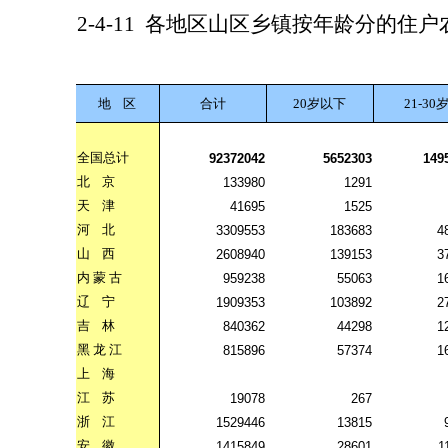
2-4-11
各地区山区乡镇按年龄分的住户
地
区
合计
20岁以下
21-30
全国总计
92372042
5652303
149
北
京
133980
1291
天
津
41695
1525
河
北
3309553
183683
4
山
西
2608940
139153
3
内
蒙
古
959238
55063
1
辽
宁
1909353
103892
2
吉
林
840362
44298
1
黑
龙
江
815896
57374
1
上
海
江
苏
19078
267
浙
江
1529446
13815
安
徽
1415849
28601
1