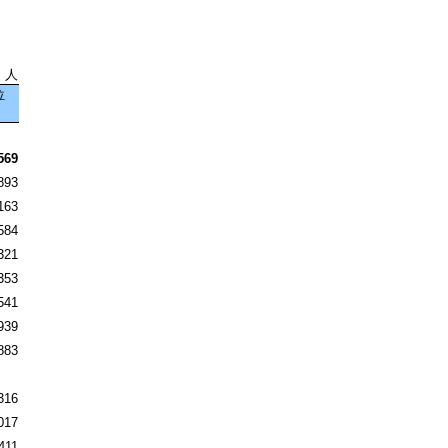
：人
位
569
893
163
584
321
353
541
939
883
316
017
411