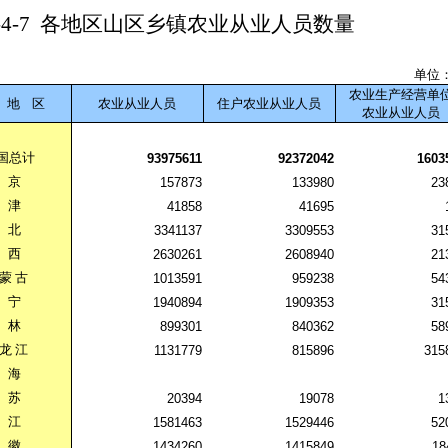
-4-7
各地区山区乡镇农业从业人员数量
单位
农业生产经营单
地
区
农业从业人员
住户农业从业人员
农业从业人员
国总计
93975611
92372042
1603
京
157873
133980
23
津
41858
41695
北
3341137
3309553
31
西
2630261
2608940
21
蒙
古
1013591
959238
54
宁
1940894
1909353
31
林
899301
840362
58
龙
江
1131779
815896
315
海
苏
20394
19078
1
江
1581463
1529446
52
徽
1434260
1415849
18