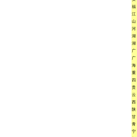
福
江
山
河
湖
湖
广
广
海
重
四
贵
云
西
陕
甘
青
宁