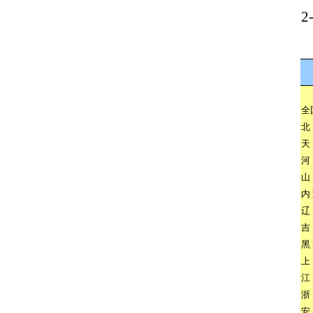
2
全
北
天
河
山
内
辽
吉
黑
上
江
浙
安