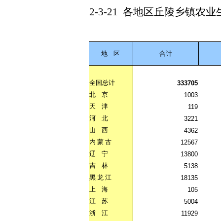
2-3-21
各地区丘陵乡镇农业
地
区
合计
全国总计
333705
北
京
1003
天
津
119
河
北
3221
山
西
4362
内
蒙
古
12567
辽
宁
13800
吉
林
5138
黑
龙
江
18135
上
海
105
江
苏
5004
浙
江
11929