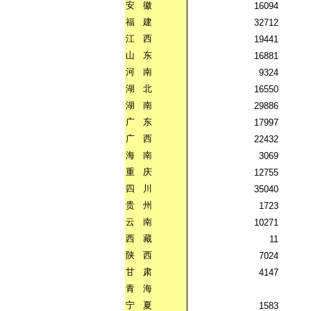
安
徽
16094
福
建
32712
江
西
19441
山
东
16881
河
南
9324
湖
北
16550
湖
南
29886
广
东
17997
广
西
22432
海
南
3069
重
庆
12755
四
川
35040
贵
州
1723
云
南
10271
西
藏
11
陕
西
7024
甘
肃
4147
青
海
宁
夏
1583