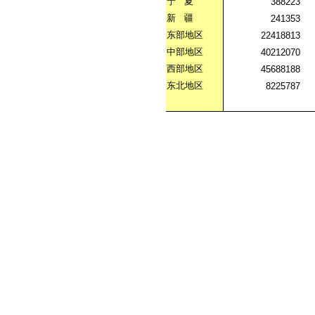
宁
夏
388223
新
疆
241353
东部地区
22418813
中部地区
40212070
西部地区
45688188
东北地区
8225787