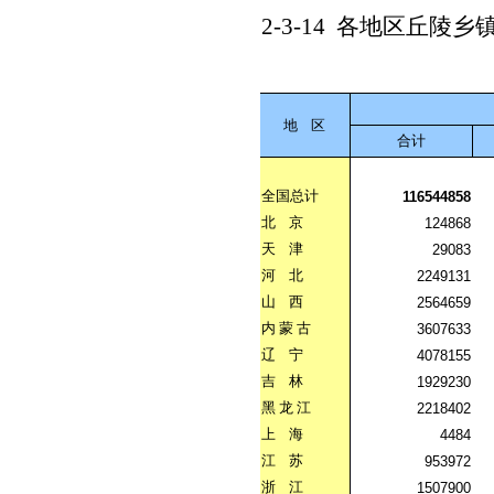
2-3-14
各地区丘陵乡
地
区
合计
全国总计
116544858
北
京
124868
天
津
29083
河
北
2249131
山
西
2564659
内
蒙
古
3607633
辽
宁
4078155
吉
林
1929230
黑
龙
江
2218402
上
海
4484
江
苏
953972
浙
江
1507900