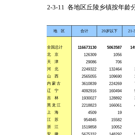
2-3-11
各地区丘陵乡镇按年龄
地
区
合计
20岁以下
21-
全国总计
116673130
5063587
14
北
京
126309
1056
天
津
29086
706
河
北
2249322
132464
山
西
2565055
109690
内
蒙
古
3610839
224269
辽
宁
4092916
160494
吉
林
1930027
128892
黑
龙
江
2218823
166061
上
海
4509
19
江
苏
954845
15582
浙
江
1519858
10052
安
徽
5675332
148292