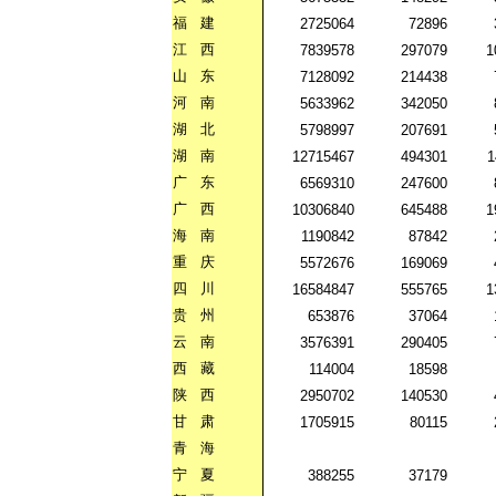
福
建
2725064
72896
江
西
7839578
297079
1
山
东
7128092
214438
河
南
5633962
342050
湖
北
5798997
207691
湖
南
12715467
494301
1
广
东
6569310
247600
广
西
10306840
645488
1
海
南
1190842
87842
重
庆
5572676
169069
四
川
16584847
555765
1
贵
州
653876
37064
云
南
3576391
290405
西
藏
114004
18598
陕
西
2950702
140530
甘
肃
1705915
80115
青
海
宁
夏
388255
37179