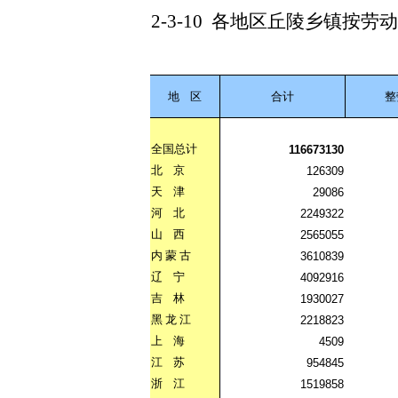
2-3-10
各地区丘陵乡镇按劳动
地
区
合计
整
全国总计
116673130
北
京
126309
天
津
29086
河
北
2249322
山
西
2565055
内
蒙
古
3610839
辽
宁
4092916
吉
林
1930027
黑
龙
江
2218823
上
海
4509
江
苏
954845
浙
江
1519858