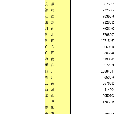
安
徽
567533
福
建
272506
江
西
783957
山
东
712809
河
南
563396
湖
北
579899
湖
南
1271546
广
东
656931
广
西
1030684
海
南
119084
重
庆
557267
四
川
1658484
贵
州
65387
云
南
357639
西
藏
11400
陕
西
295070
甘
肃
170591
青
海
宁
夏