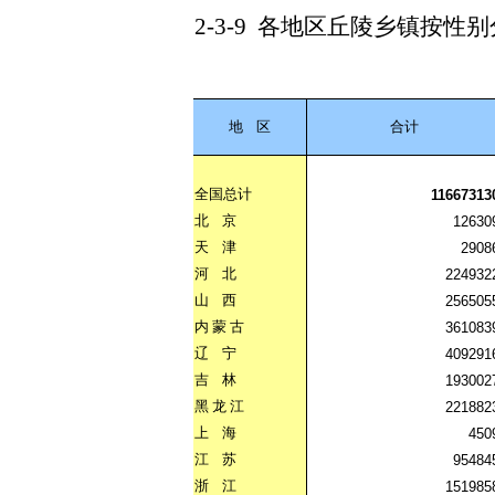
2-3-9
各地区丘陵乡镇按性别
地
区
合计
全国总计
11667313
北
京
12630
天
津
2908
河
北
224932
山
西
256505
内
蒙
古
361083
辽
宁
409291
吉
林
193002
黑
龙
江
221882
上
海
450
江
苏
95484
浙
江
151985