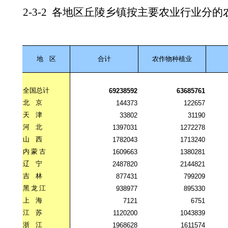
2-3-2
各地区丘陵乡镇按主要农业行业分的
地
区
合计
农作物种植业
全国总计
69238592
63685761
北
京
144373
122657
天
津
33802
31190
河
北
1397031
1272278
山
西
1782043
1713240
内
蒙
古
1609663
1380281
辽
宁
2487820
2144821
吉
林
877431
799209
黑
龙
江
938977
895330
上
海
7121
6751
江
苏
1120200
1043839
浙
江
1968628
1611574