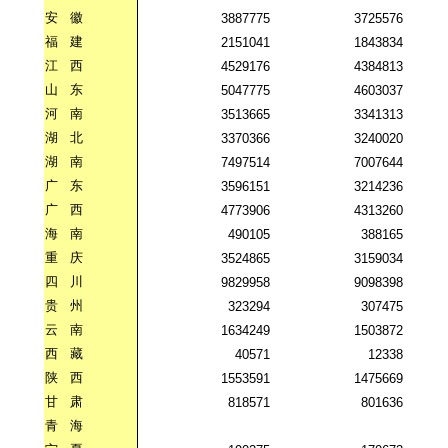
安
徽
3887775
3725576
福
建
2151041
1843834
江
西
4529176
4384813
山
东
5047775
4603037
河
南
3513665
3341313
湖
北
3370366
3240020
湖
南
7497514
7007644
广
东
3596151
3214236
广
西
4773906
4313260
海
南
490105
388165
重
庆
3524865
3159034
四
川
9829958
9098398
贵
州
323294
307475
云
南
1634249
1503872
西
藏
40571
12338
陕
西
1553591
1475669
甘
肃
818571
801636
青
海