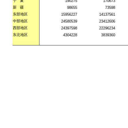
宁
夏
190275
170673
新
疆
98655
73598
东部地区
15956227
14137561
中部地区
24580539
23412606
西部地区
24397598
22296234
东北地区
4304228
3839360