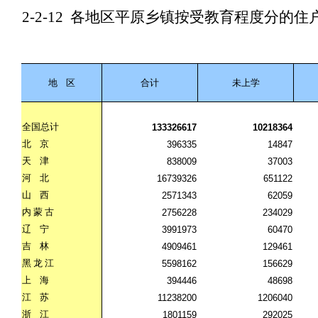
2-2-12
各地区平原乡镇按受教育程度分的住
地
区
合计
未上学
全国总计
133326617
10218364
北
京
396335
14847
天
津
838009
37003
河
北
16739326
651122
山
西
2571343
62059
内
蒙
古
2756228
234029
辽
宁
3991973
60470
吉
林
4909461
129461
黑
龙
江
5598162
156629
上
海
394446
48698
江
苏
11238200
1206040
浙
江
1801159
292025