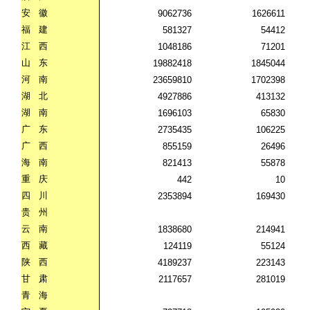
安
徽
9062736
1626611
福
建
581327
54412
江
西
1048186
71201
山
东
19882418
1845044
河
南
23659810
1702398
湖
北
4927886
413132
湖
南
1696103
65830
广
东
2735435
106225
广
西
855159
26496
海
南
821413
55878
重
庆
442
10
四
川
2353894
169430
贵
州
云
南
1838680
214941
西
藏
124119
55124
陕
西
4189237
223143
甘
肃
2117657
281019
青
海