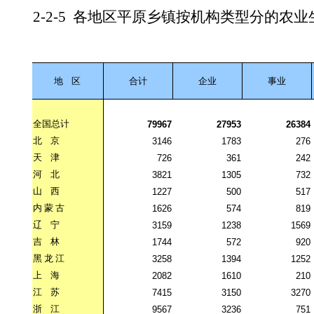
2-2-5
各地区平原乡镇按机构类型分的农业
地
区
合计
企业
事业
全国总计
79967
27953
26384
北
京
3146
1783
276
天
津
726
361
242
河
北
3821
1305
732
山
西
1227
500
517
内
蒙
古
1626
574
819
辽
宁
3159
1238
1569
吉
林
1744
572
920
黑
龙
江
3258
1394
1252
上
海
2082
1610
210
江
苏
7415
3150
3270
浙
江
9567
3236
751