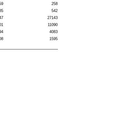
59
258
85
542
47
27143
01
11090
94
4083
08
1595