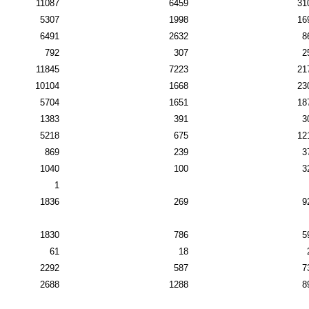
11087
6459
31
5307
1998
16
6491
2632
8
792
307
2
11845
7223
21
10104
1668
23
5704
1651
18
1383
391
3
5218
675
12
869
239
3
1040
100
3
1
1836
269
9
1830
786
5
61
18
2292
587
7
2688
1288
8