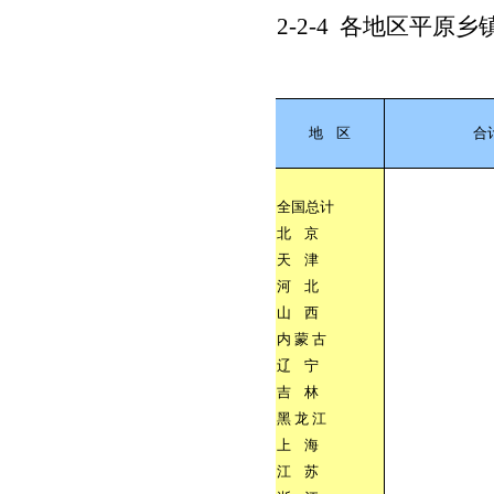
2-2-4
各地区平原乡
地
区
合
全国总计
北
京
天
津
河
北
山
西
内
蒙
古
辽
宁
吉
林
黑
龙
江
上
海
江
苏