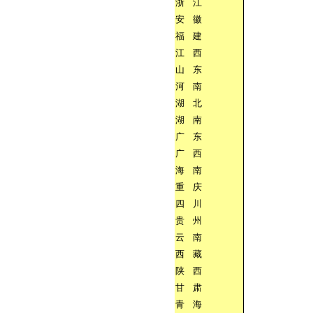
浙
江
安
徽
福
建
江
西
山
东
河
南
湖
北
湖
南
广
东
广
西
海
南
重
庆
四
川
贵
州
云
南
西
藏
陕
西
甘
肃
青
海