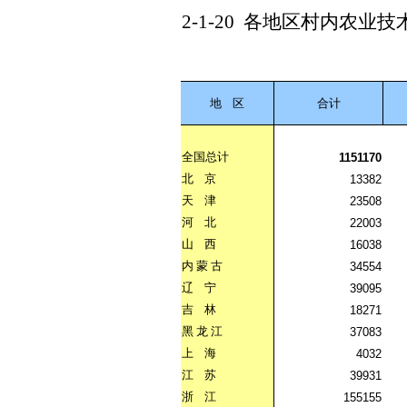
2-1-20
各地区村内农业技
地
区
合计
全国总计
1151170
北
京
13382
天
津
23508
河
北
22003
山
西
16038
内
蒙
古
34554
辽
宁
39095
吉
林
18271
黑
龙
江
37083
上
海
4032
江
苏
39931
浙
江
155155