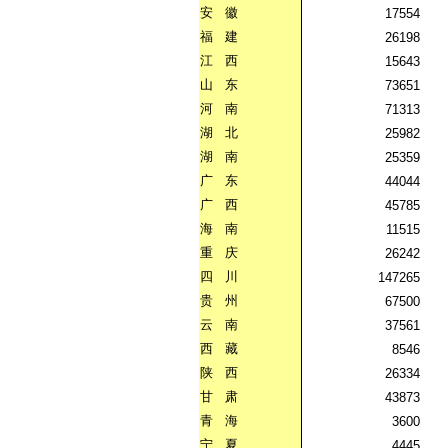
安
徽
17554
福
建
26198
江
西
15643
山
东
73651
河
南
71313
湖
北
25982
湖
南
25359
广
东
44044
广
西
45785
海
南
11515
重
庆
26242
四
川
147265
贵
州
67500
云
南
37561
西
藏
8546
陕
西
26334
甘
肃
43873
青
海
3600
宁
夏
4445