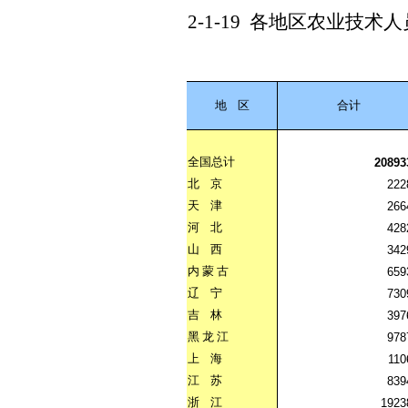
2-1-19
各地区农业技术人
地
区
合计
全国总计
20893
北
京
222
天
津
266
河
北
428
山
西
342
内
蒙
古
659
辽
宁
730
吉
林
397
黑
龙
江
978
上
海
110
江
苏
839
浙
江
1923