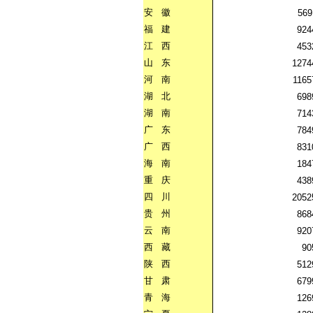
安
徽
569
福
建
924
江
西
453
山
东
1274
河
南
1165
湖
北
698
湖
南
714
广
东
784
广
西
831
海
南
184
重
庆
438
四
川
2052
贵
州
868
云
南
920
西
藏
90
陕
西
512
甘
肃
679
青
海
126