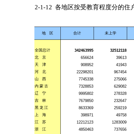
2-1-12
各地区按受教育程度分的住
地
区
合计
未上学
全国总计
342463995
32512118
北
京
656624
39613
天
津
908952
41943
河
北
22298201
967454
山
西
7745338
275066
内
蒙
古
7328853
629082
辽
宁
9995802
278328
吉
林
7679850
232647
黑
龙
江
8633369
259219
上
海
398971
49758
江
苏
12212123
1283009
浙
江
4850463
737656