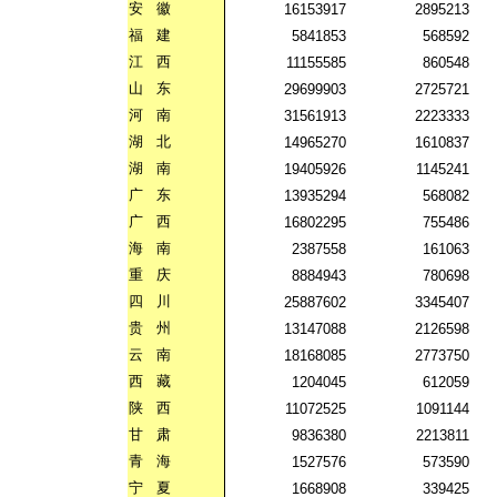
安
徽
16153917
2895213
福
建
5841853
568592
江
西
11155585
860548
山
东
29699903
2725721
河
南
31561913
2223333
湖
北
14965270
1610837
湖
南
19405926
1145241
广
东
13935294
568082
广
西
16802295
755486
海
南
2387558
161063
重
庆
8884943
780698
四
川
25887602
3345407
贵
州
13147088
2126598
云
南
18168085
2773750
西
藏
1204045
612059
陕
西
11072525
1091144
甘
肃
9836380
2213811
青
海
1527576
573590
宁
夏
1668908
339425