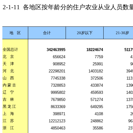
2-1-11
各地区按年龄分的住户农业从业人员数
地
区
合计
20岁以下
21-30岁
全国总计
342463995
18224674
5117
北
京
656624
7759
4
天
津
908952
25991
9
河
北
22298201
1403182
394
山
西
7745338
372506
113
内
蒙
古
7328853
433874
139
辽
宁
9995802
459593
140
吉
林
7679850
571274
137
黑
龙
江
8633369
649295
175
上
海
398971
4108
2
江
苏
12212123
248862
96
浙
江
4850463
35586
23