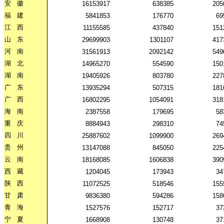
安
徽
16153917
638385
205
福
建
5841853
176770
69
江
西
11155585
437840
151
山
东
29699903
1301107
417
河
南
31561913
2092142
549
湖
北
14965270
554590
150
湖
南
19405926
803780
227
广
东
13935294
507315
181
广
西
16802295
1054091
318
海
南
2387558
179695
58
重
庆
8884943
298310
74
四
川
25887602
1099900
269
贵
州
13147088
845050
225
云
南
18168085
1606838
390
西
藏
1204045
173943
34
陕
西
11072525
518546
155
甘
肃
9836380
594286
158
青
海
1527576
152717
37
宁
夏
1668908
130748
37