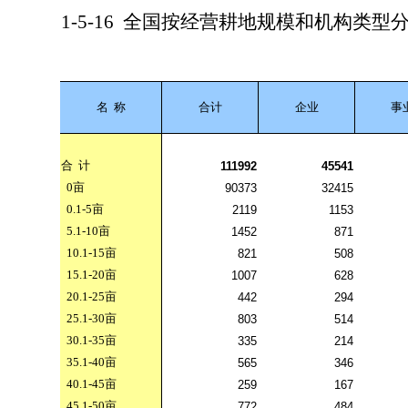
1-5-16
全国按经营耕地规模和机构类型
名
称
合计
企业
事
合
计
111992
45541
0
亩
90373
32415
0.1-5
亩
2119
1153
5.1-10
亩
1452
871
10.1-15
亩
821
508
15.1-20
亩
1007
628
20.1-25
亩
442
294
25.1-30
亩
803
514
30.1-35
亩
335
214
35.1-40
亩
565
346
40.1-45
亩
259
167
45.1-50
亩
772
484