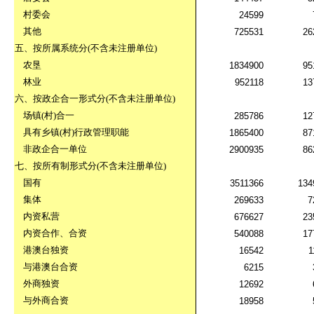
村委会
24599
其他
725531
26
五、按所属系统分
(
不含未注册单位
)
农垦
1834900
95
林业
952118
13
六、按政企合一形式分
(
不含未注册单位
)
场镇
(
村
)
合一
285786
12
具有乡镇
(
村
)
行政管理职能
1865400
87
非政企合一单位
2900935
86
七、按所有制形式分
(
不含未注册单位
)
国有
3511366
134
集体
269633
7
内资私营
676627
23
内资合作、合资
540088
17
港澳台独资
16542
1
与港澳台合资
6215
外商独资
12692
与外商合资
18958