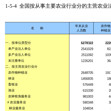
1-5-4
全国按从事主要农业行业分的主营农业
年末从业
农作物
名
称
人员数
种植业
一、按单位类型分
6278322
222
单产业法人单位
2541029
82
多产业法人单位
2511092
103
未注册单位
1226201
36
二、按主营农业行业分
农作物种植业
2648705
191
林业
1456835
18
畜牧业
576449
4
渔业
615330
2
农林牧渔服务业
981003
4
#
农业服务业
590348
3
林业服务业
104834