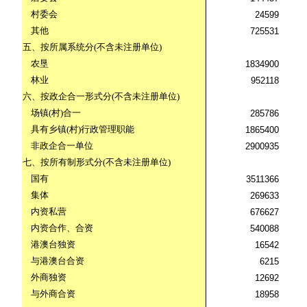
村委会
24599
其他
725531
五、按所属系统分
(
不含未注册单位
)
农垦
1834900
林业
952118
六、按政企合一形式分
(
不含未注册单位
)
场镇
(
村
)
合一
285786
具有乡镇
(
村
)
行政管理职能
1865400
非政企合一单位
2900935
七、按所有制形式分
(
不含未注册单位
)
国有
3511366
集体
269633
内资私营
676627
内资合作、合资
540088
港澳台独资
16542
与港澳台合资
6215
外商独资
12692
与外商合资
18958