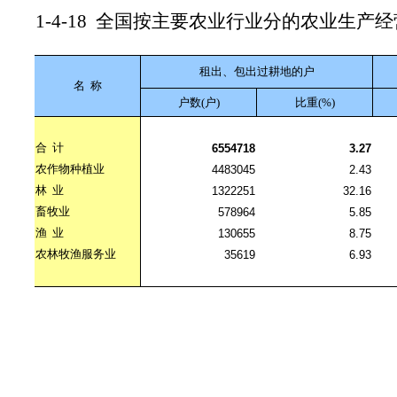
1-4-18
全国按主要农业行业分的农业生产经
租出、包出过耕地的户
名
称
户数(户)
比重(%)
合
计
6554718
3.27
农作物种植业
4483045
2.43
林
业
1322251
32.16
畜牧业
578964
5.85
渔
业
130655
8.75
农林牧渔服务业
35619
6.93