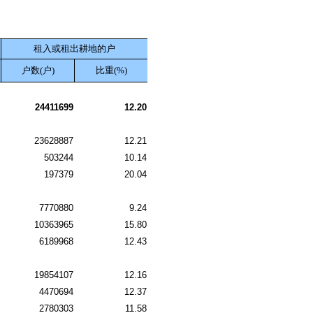
租入或租出耕地的户
户数(户)
比重(%)
24411699
12.20
23628887
12.21
503244
10.14
197379
20.04
7770880
9.24
10363965
15.80
6189968
12.43
19854107
12.16
4470694
12.37
2780303
11.58