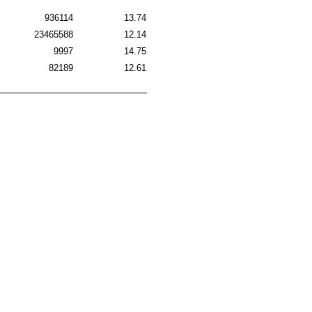
936114
13.74
23465588
12.14
9997
14.75
82189
12.61