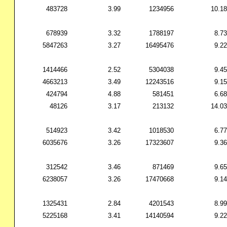
483728
3.99
1234956
10.18
678939
3.32
1788197
8.73
5847263
3.27
16495476
9.22
1414466
2.52
5304038
9.45
4663213
3.49
12243516
9.15
424794
4.88
581451
6.68
48126
3.17
213132
14.03
514923
3.42
1018530
6.77
6035676
3.26
17323607
9.36
312542
3.46
871469
9.65
6238057
3.26
17470668
9.14
1325431
2.84
4201543
8.99
5225168
3.41
14140594
9.22