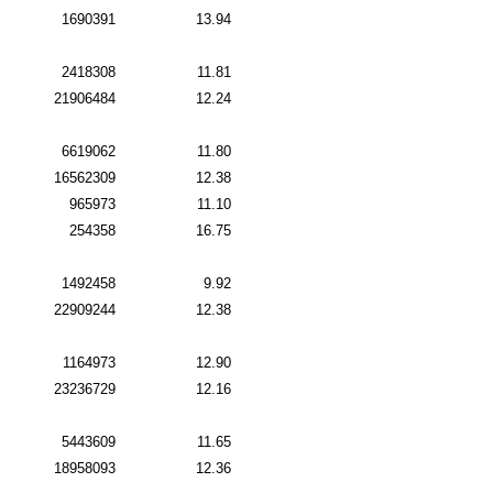
1690391
13.94
2418308
11.81
21906484
12.24
6619062
11.80
16562309
12.38
965973
11.10
254358
16.75
1492458
9.92
22909244
12.38
1164973
12.90
23236729
12.16
5443609
11.65
18958093
12.36