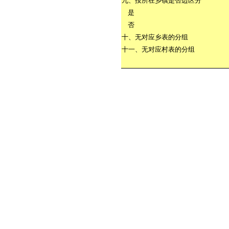
九、按所在乡镇是否边区分
是
否
十、无对应乡表的分组
十一、无对应村表的分组