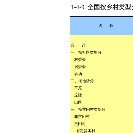
1-4-9
全国按乡村类型
名
称
合
计
一、按社区类型分
村委会
居委会
农场
二、按地势分
平原
丘陵
山区
三、按贫困村类型分
非贫困村
贫困村
省定贫困村