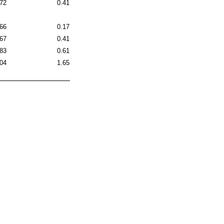
.72
0.41
.66
0.17
.67
0.41
.83
0.61
.04
1.65