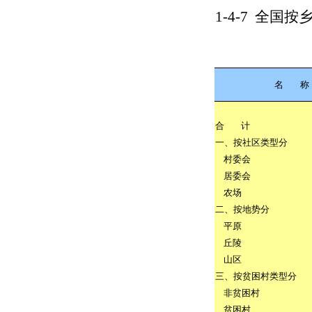
1-4-7
全国按
名
称
合
计
一、按社区类型分
村委会
居委会
农场
二、按地势分
平原
丘陵
山区
三、按贫困村类型分
非贫困村
贫困村