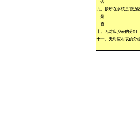
否
九、按所在乡镇是否边
是
否
十、无对应乡表的分组
十一、无对应村表的分