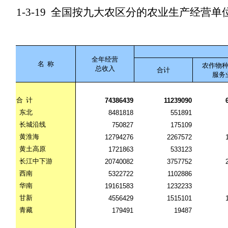
1-3-19
全国按九大农区分的农业生产经营单
全年经营
名
称
农作物
总收入
合计
服务
合
计
74386439
11239090
东北
8481818
551891
长城沿线
750827
175109
黄淮海
12794276
2267572
黄土高原
1721863
533123
长江中下游
20740082
3757752
西南
5322722
1102886
华南
19161583
1232233
甘新
4556429
1515101
青藏
179491
19487