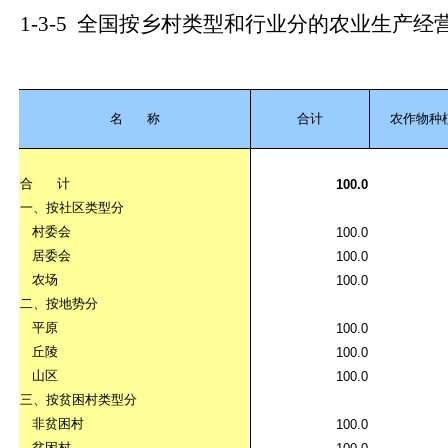
1-3-5
全国按乡村类型和行业分的农业生产经
名
称
合计
农作物种
合
计
100.0
一、按社区类型分
村委会
100.0
居委会
100.0
农场
100.0
二、按地势分
平原
100.0
丘陵
100.0
山区
100.0
三、按贫困村类型分
非贫困村
100.0
贫困村