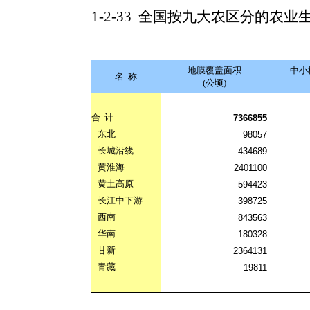
1-2-33
全国按九大农区分的农业
地膜覆盖面积
中小
名
称
(公顷)
合
计
7366855
东北
98057
长城沿线
434689
黄淮海
2401100
黄土高原
594423
长江中下游
398725
西南
843563
华南
180328
甘新
2364131
青藏
19811