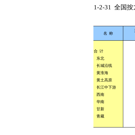
1-2-31
全国按
名
称
合
计
东北
长城沿线
黄淮海
黄土高原
长江中下游
西南
华南
甘新
青藏