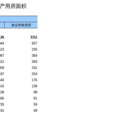
产用房面积
渔业养殖用房
126
3311
944
837
523
235
087
364
312
393
859
331
187
254
440
176
416
139
538
98
695
81
235
59
191
49