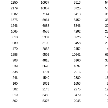
2250
10937
8813
5
2179
10857
8725
5
1582
7144
6413
3
1375
5961
5452
3
1246
6088
5346
3
1065
4553
4292
2
810
3307
3226
1
689
3195
3458
2
470
2032
2452
1
1888
9593
10641
6
908
4815
6160
3
539
3696
4697
2
338
1791
2916
1
246
1549
2389
1
160
1031
1653
302
2143
2275
1
519
3485
3479
1
862
5376
2045
1