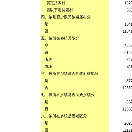
省定贫困村
167
省以下定贫困村
58
四、按是否少数民族聚居村分
是
134
否
1184
五、按所在乡镇类型分
乡
433
镇
812
街道
34
农场
41
六、按所在乡镇是否县政府驻地分
是
87
否
1233
七、按所在乡镇是否民族乡镇分
是
85
否
1235
八、按所在乡镇是否老区分
是
209
否
1112