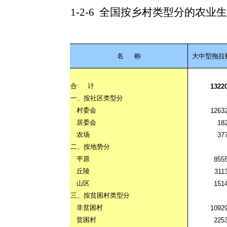
1-2-6
全国按乡村类型分的农业生
名
称
大中型拖拉
合
计
1322
一、按社区类型分
村委会
1263
居委会
18
农场
37
二、按地势分
平原
855
丘陵
311
山区
151
三、按贫困村类型分
非贫困村
1092
贫困村
225