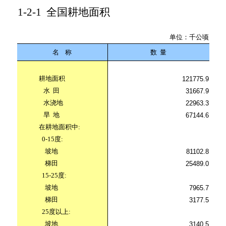
1-2-1
全国耕地面积
单位：千公顷
名
称
数
量
耕地面积
121775.9
水
田
31667.9
水浇地
22963.3
旱
地
67144.6
在耕地面积中
:
0-15
度
:
坡地
81102.8
梯田
25489.0
15-25
度
:
坡地
7965.7
梯田
3177.5
25
度以上
:
坡地
3140.5