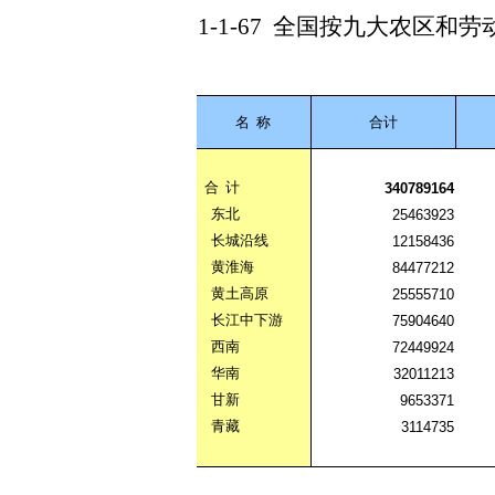
1-1-67
全国按九大农区和劳
名
称
合计
合
计
340789164
东北
25463923
长城沿线
12158436
黄淮海
84477212
黄土高原
25555710
长江中下游
75904640
西南
72449924
华南
32011213
甘新
9653371
青藏
3114735