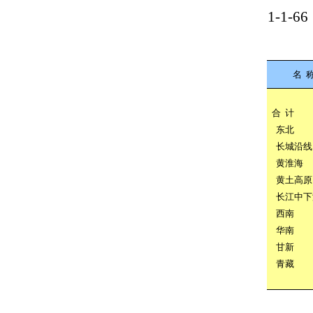
1-1-66
名
合
计
东北
长城沿线
黄淮海
黄土高原
长江中下
西南
华南
甘新
青藏