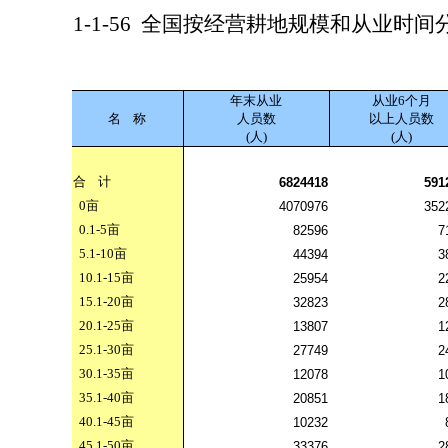
1-1-56
全国按经营耕地规模和从业时间
年末从业
从业6个月
名
称
人员数
以上人员数
(人)
(人)
合
计
6824418
591
0
亩
4070976
352
0.1-5
亩
82596
7
5.1-10
亩
44394
3
10.1-15
亩
25954
2
15.1-20
亩
32823
2
20.1-25
亩
13807
1
25.1-30
亩
27749
2
30.1-35
亩
12078
1
35.1-40
亩
20851
1
40.1-45
亩
10232
45.1-50
亩
33376
2