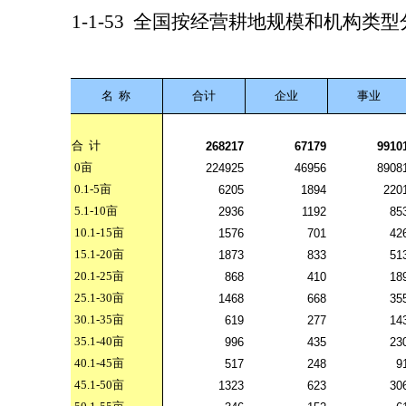
1-1-53
全国按经营耕地规模和机构类型
名
称
合计
企业
事业
合
计
268217
67179
9910
0
亩
224925
46956
8908
0.1-5
亩
6205
1894
220
5.1-10
亩
2936
1192
85
10.1-15
亩
1576
701
42
15.1-20
亩
1873
833
51
20.1-25
亩
868
410
18
25.1-30
亩
1468
668
35
30.1-35
亩
619
277
14
35.1-40
亩
996
435
23
40.1-45
亩
517
248
9
45.1-50
亩
1323
623
30