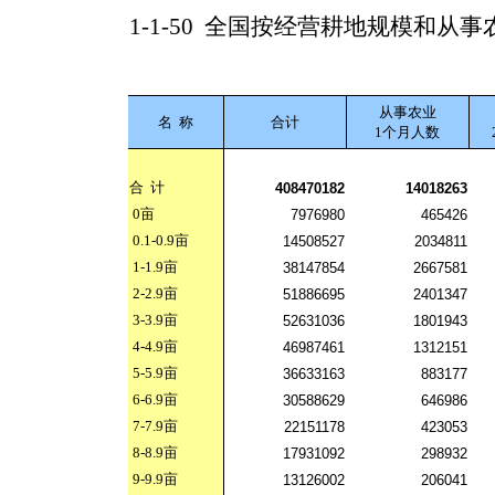
1-1-50
全国按经营耕地规模和从事
从事农业
名
称
合计
1个月人数
合
计
408470182
14018263
0
亩
7976980
465426
0.1-0.9
亩
14508527
2034811
1-1.9
亩
38147854
2667581
2-2.9
亩
51886695
2401347
3-3.9
亩
52631036
1801943
4-4.9
亩
46987461
1312151
5-5.9
亩
36633163
883177
6-6.9
亩
30588629
646986
7-7.9
亩
22151178
423053
8-8.9
亩
17931092
298932
9-9.9
亩
13126002
206041