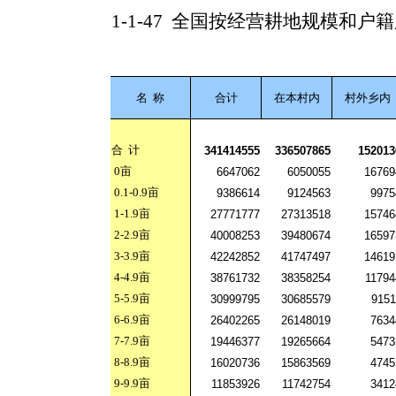
1-1-47
全国按经营耕地规模和户籍
名
称
合计
在本村内
村外乡内
合
计
341414555
336507865
152013
0
亩
6647062
6050055
16769
0.1-0.9
亩
9386614
9124563
9975
1-1.9
亩
27771777
27313518
15746
2-2.9
亩
40008253
39480674
16597
3-3.9
亩
42242852
41747497
14619
4-4.9
亩
38761732
38358254
11794
5-5.9
亩
30999795
30685579
9151
6-6.9
亩
26402265
26148019
7634
7-7.9
亩
19446377
19265664
5473
8-8.9
亩
16020736
15863569
4745
9-9.9
亩
11853926
11742754
3412