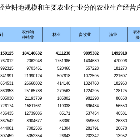
经营耕地规模和主要农业行业分的农业生产经营
农作物
农
计
林业
畜牧业
渔业
种植业
服
0159125
184140632
4111238
9895382
1492918
5767012
2062948
1751986
1404639
470096
0992315
9703461
520460
557228
181270
3841991
21990124
507618
1072595
221607
8654531
26668802
414140
1324760
182960
6860953
25165788
279563
1224295
128125
2505030
21193739
185802
982298
86658
6726174
15811661
119038
696434
56550
3436435
12739086
85171
537454
40581
9367542
8904677
53380
359653
26330
7444001
7082586
41304
281791
20678
5307459
5052354
26643
202342
13952