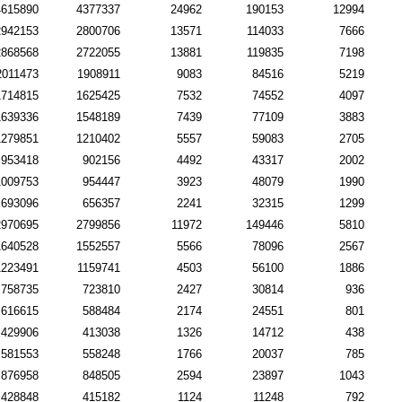
4615890
4377337
24962
190153
12994
2942153
2800706
13571
114033
7666
2868568
2722055
13881
119835
7198
2011473
1908911
9083
84516
5219
1714815
1625425
7532
74552
4097
1639336
1548189
7439
77109
3883
1279851
1210402
5557
59083
2705
953418
902156
4492
43317
2002
1009753
954447
3923
48079
1990
693096
656357
2241
32315
1299
2970695
2799856
11972
149446
5810
1640528
1552557
5566
78096
2567
1223491
1159741
4503
56100
1886
758735
723810
2427
30814
936
616615
588484
2174
24551
801
429906
413038
1326
14712
438
581553
558248
1766
20037
785
876958
848505
2594
23897
1043
428848
415182
1124
11248
792