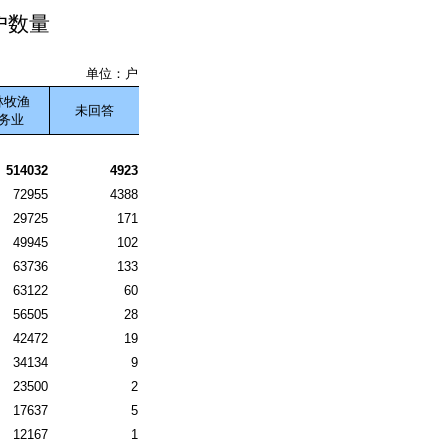
户数量
单位：户
林牧渔
未回答
务业
514032
4923
72955
4388
29725
171
49945
102
63736
133
63122
60
56505
28
42472
19
34134
9
23500
2
17637
5
12167
1