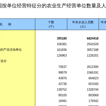
国按单位经营特征分的农业生产经营单位数量及
个数
年末从业人员数
年
名
称
(个)
(人)
分
395180
6824418
位
106381
2541029
位的产业活动单位
161836
3057188
126963
1226201
行业分
70637
2612300
99079
1566191
43976
664023
42736
653160
业
138752
1328744
80105
803069
18491
179342