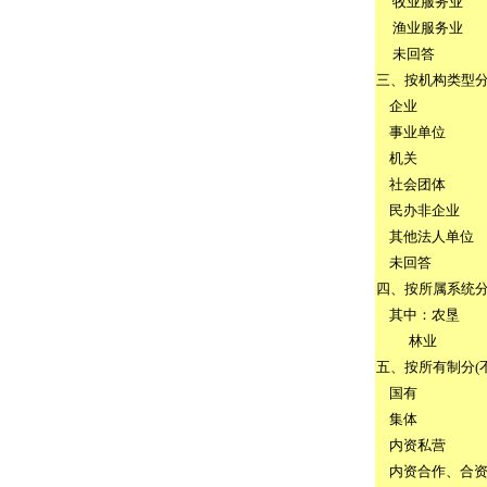
牧业服务业
渔业服务业
未回答
三、按机构类型
企业
事业单位
机关
社会团体
民办非企业
其他法人单位
未回答
四、按所属系统
其中：农垦
林业
五、按所有制分
(
国有
集体
内资私营
内资合作、合