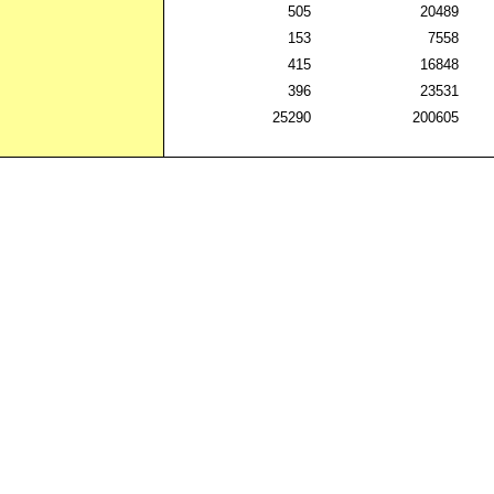
505
20489
153
7558
415
16848
396
23531
25290
200605