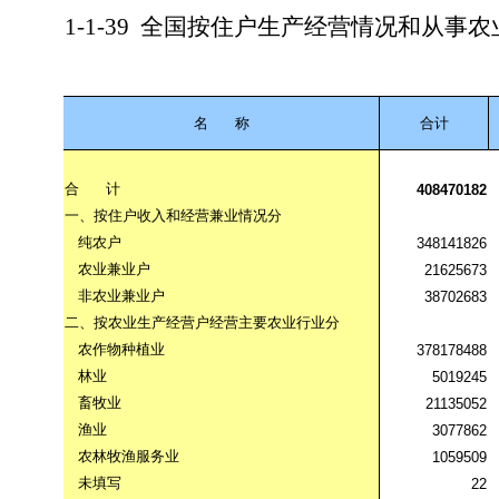
1-1-39
全国按住户生产经营情况和从事农
名
称
合计
合
计
408470182
一、按住户收入和经营兼业情况分
纯农户
348141826
农业兼业户
21625673
非农业兼业户
38702683
二、按农业生产经营户经营主要农业行业分
农作物种植业
378178488
林业
5019245
畜牧业
21135052
渔业
3077862
农林牧渔服务业
1059509
未填写
22