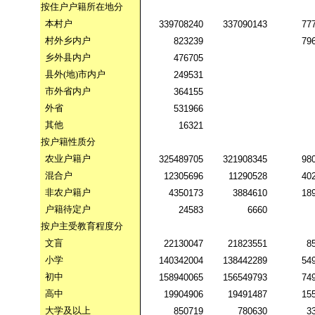
按住户户籍所在地分
本村户
339708240
337090143
77
村外乡内户
823239
79
乡外县内户
476705
县外
(
地
)
市内户
249531
市外省内户
364155
外省
531966
其他
16321
按户籍性质分
农业户籍户
325489705
321908345
98
混合户
12305696
11290528
40
非农户籍户
4350173
3884610
18
户籍待定户
24583
6660
按户主受教育程度分
文盲
22130047
21823551
8
小学
140342004
138442289
54
初中
158940065
156549793
74
高中
19904906
19491487
15
大学及以上
850719
780630
3