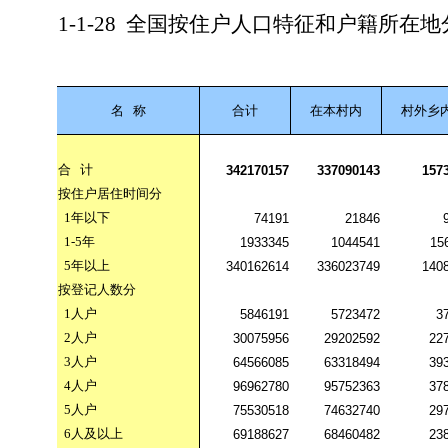
1-1-28
全国按住户人口特征和户籍所在地
名
称
合计
在本村内
村外乡
合
计
342170157
337090143
157
按住户居住时间分
1
年以下
74191
21846
1-5
年
1933345
1044541
15
5
年以上
340162614
336023749
140
按登记人数分
1
人户
5846191
5723472
3
2
人户
30075956
29202592
22
3
人户
64566085
63318494
39
4
人户
96962780
95752363
37
5
人户
75530518
74632740
29
6
人及以上
69188627
68460482
23