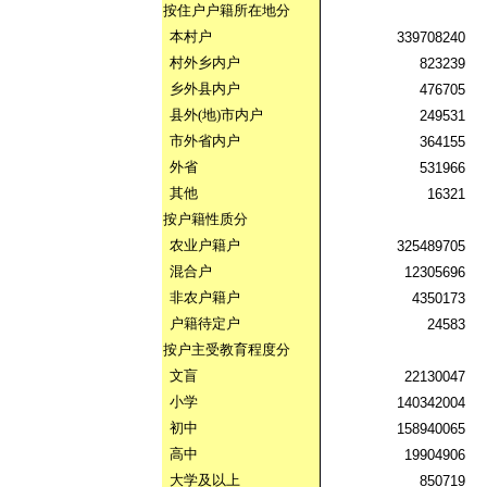
按住户户籍所在地分
本村户
339708240
村外乡内户
823239
乡外县内户
476705
县外
(
地
)
市内户
249531
市外省内户
364155
外省
531966
其他
16321
按户籍性质分
农业户籍户
325489705
混合户
12305696
非农户籍户
4350173
户籍待定户
24583
按户主受教育程度分
文盲
22130047
小学
140342004
初中
158940065
高中
19904906
大学及以上
850719