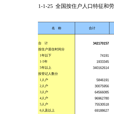
1-1-25
全国按住户人口特征和
名
称
合计
合
计
342170157
按住户居住时间分
1
年以下
74191
1-5
年
1933345
5
年以上
340162614
按登记人数分
1
人户
5846191
2
人户
30075956
3
人户
64566085
4
人户
96962780
5
人户
75530518
6
人及以上
69188627