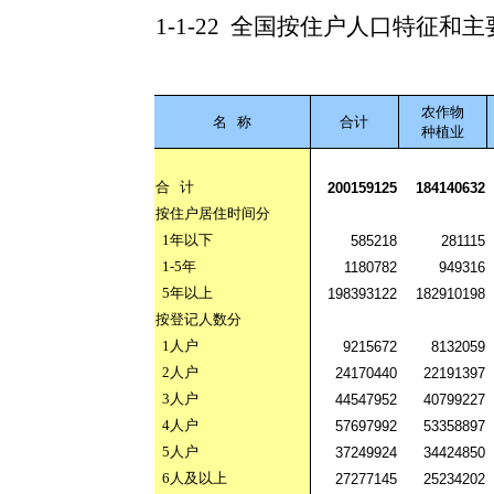
1-1-22
全国按住户人口特征和主
农作物
名
称
合计
种植业
合
计
200159125
184140632
按住户居住时间分
1
年以下
585218
281115
1-5
年
1180782
949316
5
年以上
198393122
182910198
按登记人数分
1
人户
9215672
8132059
2
人户
24170440
22191397
3
人户
44547952
40799227
4
人户
57697992
53358897
5
人户
37249924
34424850
6
人及以上
27277145
25234202