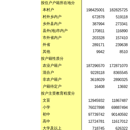
按住户户籍所在地分
本村户
198425001
182825725
村外乡内户
672878
519118
乡外县内户
387994
273341
县外
(
地
)
市内户
170811
116890
市外省内户
203328
157410
外省
289171
239638
其他
9942
8510
按户籍性质分
农业户籍户
187296570
172871070
混合户
9228118
8365545
非农户籍户
3618029
2890325
户籍待定户
16408
13692
按户主受教育程度分
文盲
12945932
11867487
小学
76027898
69887494
初中
97739742
90140592
高中
12724781
11617012
大学及以上
718745
626322