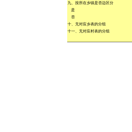
九、按所在乡镇是否边区分
是
否
十、无对应乡表的分组
十一、无对应村表的分组