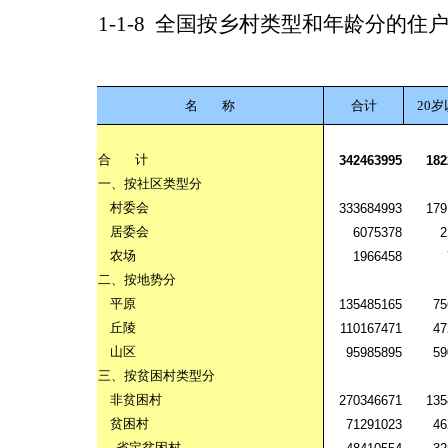
1-1-8
全国按乡村类型和年龄分的住
名
称
合计
20
合
计
342463995
182
一、按社区类型分
村委会
333684993
179
居委会
6075378
2
农场
1966458
二、按地势分
平原
135485165
75
丘陵
110167471
47
山区
95985895
59
三、按贫困村类型分
非贫困村
270346671
135
贫困村
71291023
46
省定贫困村