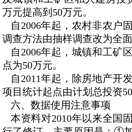
万元提高到
50
万元。
自
2006
年起，农村非农户
调查方法由抽样调查改为全
自
2006
年起，城镇和工矿
点为
50
万元。
自
2011
年起，除房地产开
项目统计起点由计划总投资
5
六、数据使用注意事项
本资料对
2010
年以来全国
行了修订，主要原因是：①