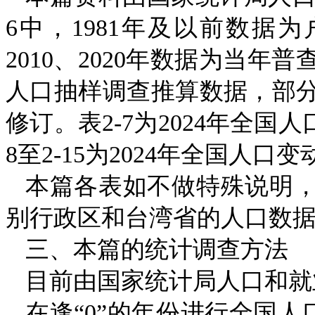
6
中，
1981
年及以前数据为
2010
、
2020
年数据为当年普
人口抽样调查推算数据，部
修订。表
2-7
为
2024
年全国人
8
至
2-15
为
2024
年全国人口变
本篇各表如不做特殊说明
别行政区和台湾省的人口数
三、本篇的统计调查方法
目前由国家统计局人口和就
在逢“
0
”的年份进行全国人