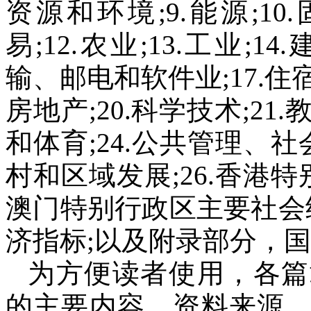
资源和环境
;9.
能源
;10.
易
;12.
农业
;13.
工业
;14.
输、邮电和软件业
;17.
住
房地产
;20.
科学技术
;21.
和体育
;24.
公共管理、社
村和区域发展
;26.
香港特
澳门特别行政区主要社会
济指标
;
以及附录部分，国
为方便读者使用，各篇
的主要内容、资料来源