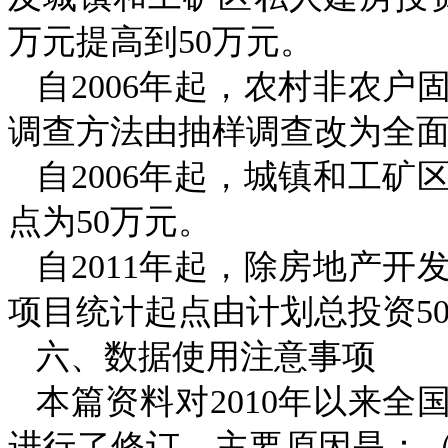
万元提高到
50
万元。
自
2006
年起，农村非农户
调查方法由抽样调查改为全
自
2006
年起，城镇和工矿
点为
50
万元。
自
2011
年起，除房地产开
项目统计起点由计划总投资
5
六、数据使用注意事项
本篇资料对
2010
年以来全
进行了修订，主要原因是：