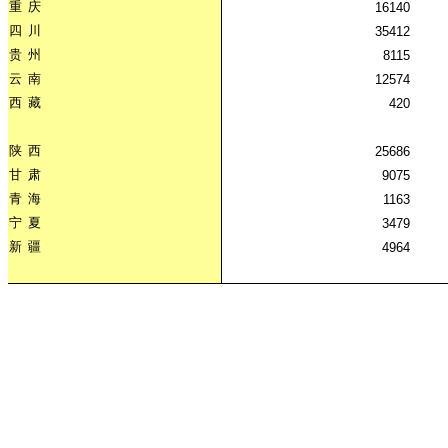
重
庆
16140
四
川
35412
贵
州
8115
云
南
12574
西
藏
420
陕
西
25686
甘
肃
9075
青
海
1163
宁
夏
3479
新
疆
4964