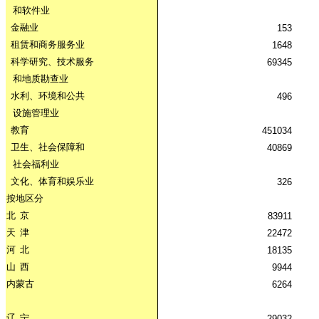
和软件业
金融业
153
租赁和商务服务业
1648
科学研究、技术服务
69345
和地质勘查业
水利、环境和公共
496
设施管理业
教育
451034
卫生、社会保障和
40869
社会福利业
文化、体育和娱乐业
326
按地区分
北
京
83911
天
津
22472
河
北
18135
山
西
9944
内蒙古
6264
辽
宁
29032