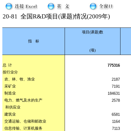
20-81
全国R&D项目(课题)情况(2009年)
项目(课题)数
指
标
(项)
总
计
775316
按行业分
农、林、牧、渔业
2187
采矿业
7191
制造业
184631
电力、燃气及水的生产
2578
和供应业
建筑业
6581
交通运输、仓储和邮政业
1164
信息传输、计算机服务
7113