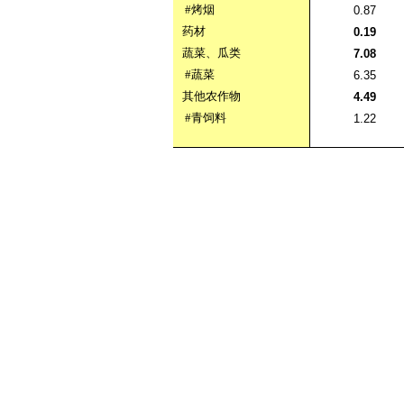
#烤烟
0.87
药材
0.19
蔬菜、瓜类
7.08
#蔬菜
6.35
其他农作物
4.49
#青饲料
1.22