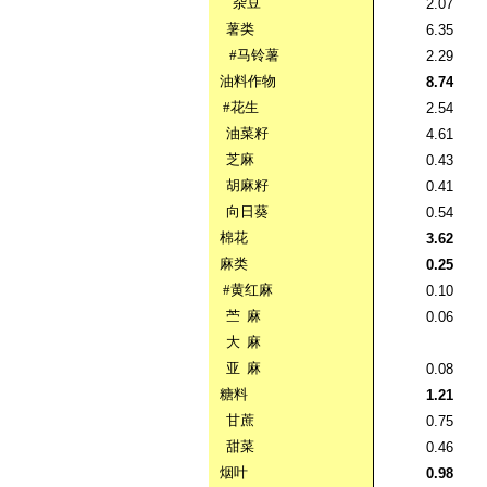
杂豆
2.07
薯类
6.35
#马铃薯
2.29
油料作物
8.74
#花生
2.54
油菜籽
4.61
芝麻
0.43
胡麻籽
0.41
向日葵
0.54
棉花
3.62
麻类
0.25
#黄红麻
0.10
苎
麻
0.06
大
麻
亚
麻
0.08
糖料
1.21
甘蔗
0.75
甜菜
0.46
烟叶
0.98