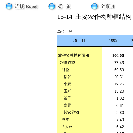
13-14
主要农作物种植结构
单位：%
项
目
1995
农作物总播种面积
100.00
粮食作物
73.43
谷物
59.59
稻谷
20.51
小麦
19.26
玉米
15.20
谷子
1.02
高粱
0.81
其它谷物
2.80
豆类
7.49
#大豆
5.42